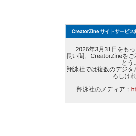
CreatorZine サイトサー
2026年3月31日をもっ
長い間、CreatorZi
とう
翔泳社では複数のデジタ
ろしけ
翔泳社のメディア：
h