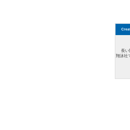
Cre
長い
翔泳社