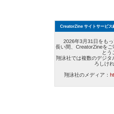
CreatorZine サイトサー
2026年3月31日をもっ
長い間、CreatorZi
とう
翔泳社では複数のデジタ
ろしけ
翔泳社のメディア：
h