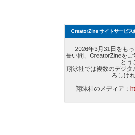
CreatorZine サイトサー
2026年3月31日をもっ
長い間、CreatorZi
とう
翔泳社では複数のデジタ
ろしけ
翔泳社のメディア：
h