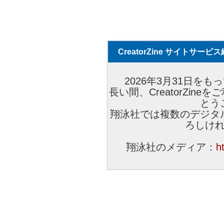
CreatorZine サイトサー
2026年3月31日をもっ
長い間、CreatorZi
とう
翔泳社では複数のデジタ
ろしけ
翔泳社のメディア：
h