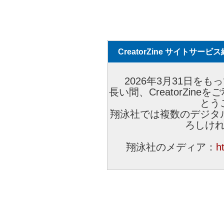
CreatorZine サイトサー
2026年3月31日をもっ
長い間、CreatorZi
とう
翔泳社では複数のデジタ
ろしけ
翔泳社のメディア：
h