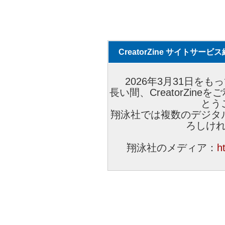
CreatorZine サイトサー
2026年3月31日をもっ
長い間、CreatorZi
とう
翔泳社では複数のデジタ
ろしけ
翔泳社のメディア：
h