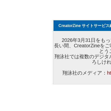
CreatorZine サイトサー
2026年3月31日をもっ
長い間、CreatorZi
とう
翔泳社では複数のデジタ
ろしけ
翔泳社のメディア：
h