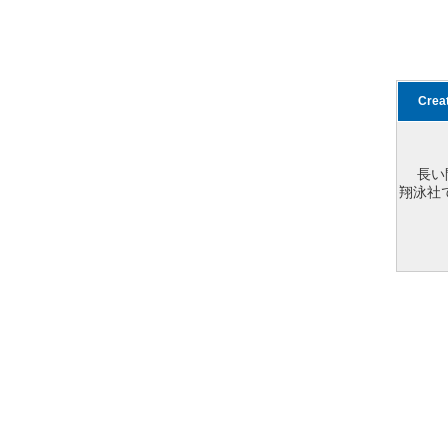
Cre
長い
翔泳社