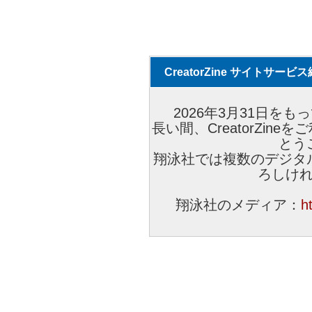
CreatorZine サイトサー
2026年3月31日をもっ
長い間、CreatorZi
とう
翔泳社では複数のデジタ
ろしけ
翔泳社のメディア：
h