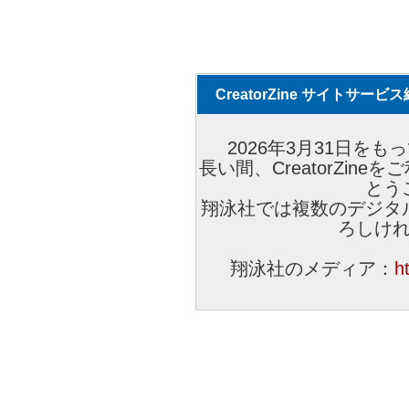
CreatorZine サイトサー
2026年3月31日をもっ
長い間、CreatorZi
とう
翔泳社では複数のデジタ
ろしけ
翔泳社のメディア：
h