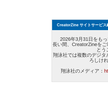
CreatorZine サイトサー
2026年3月31日をもっ
長い間、CreatorZi
とう
翔泳社では複数のデジタ
ろしけ
翔泳社のメディア：
h