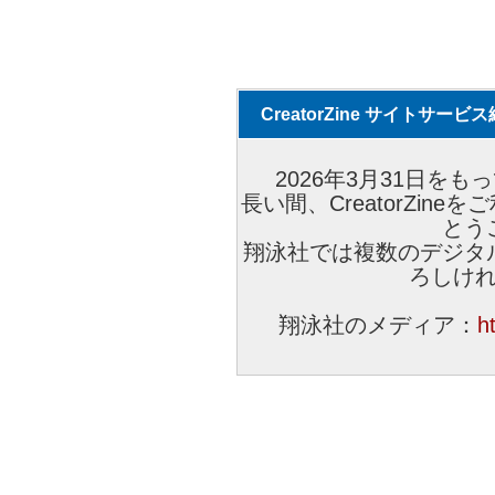
CreatorZine サイトサー
2026年3月31日をもっ
長い間、CreatorZi
とう
翔泳社では複数のデジタ
ろしけ
翔泳社のメディア：
h