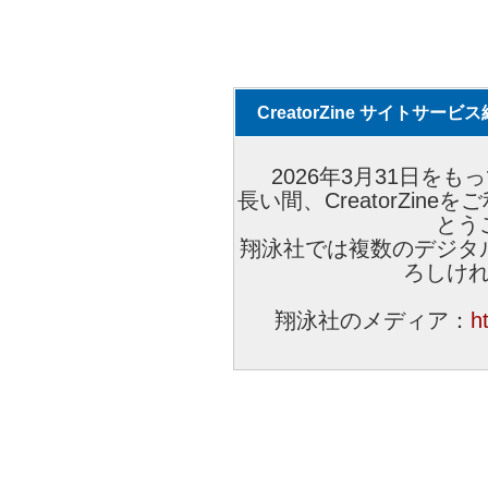
CreatorZine サイトサー
2026年3月31日をもっ
長い間、CreatorZi
とう
翔泳社では複数のデジタ
ろしけ
翔泳社のメディア：
h