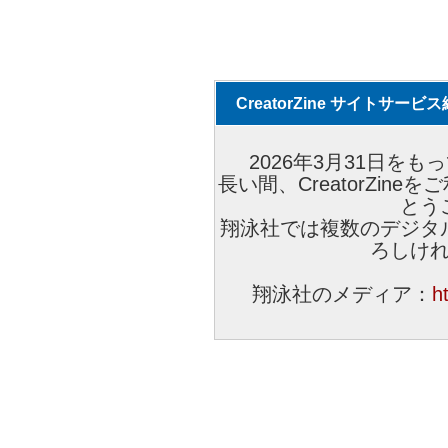
CreatorZine サイトサー
2026年3月31日をもっ
長い間、CreatorZi
とう
翔泳社では複数のデジタ
ろしけ
翔泳社のメディア：
h