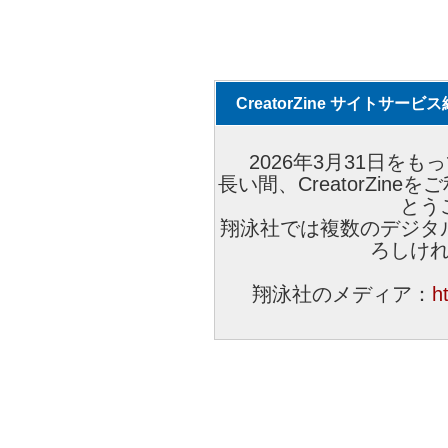
CreatorZine サイトサー
2026年3月31日をもっ
長い間、CreatorZi
とう
翔泳社では複数のデジタ
ろしけ
翔泳社のメディア：
h