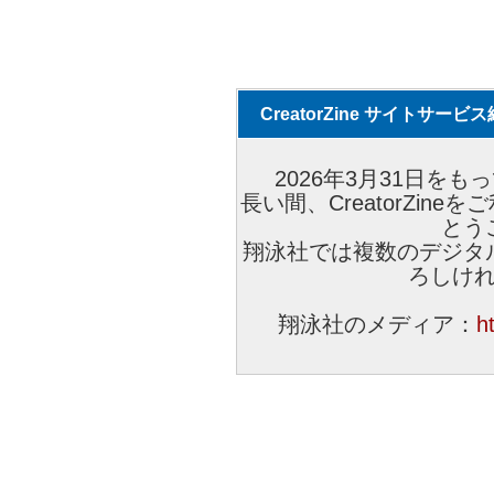
CreatorZine サイトサー
2026年3月31日をもっ
長い間、CreatorZi
とう
翔泳社では複数のデジタ
ろしけ
翔泳社のメディア：
h