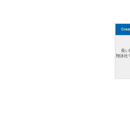
Cre
長い
翔泳社