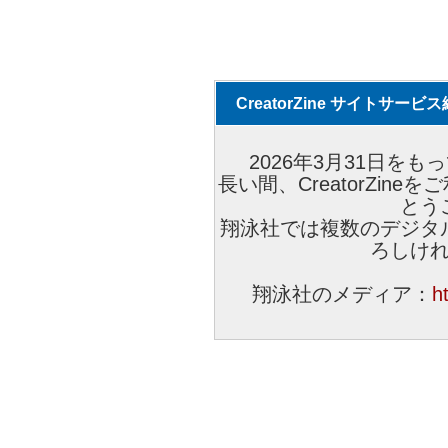
CreatorZine サイトサー
2026年3月31日をもっ
長い間、CreatorZi
とう
翔泳社では複数のデジタ
ろしけ
翔泳社のメディア：
h