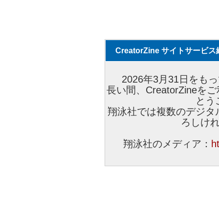
CreatorZine サイトサー
2026年3月31日をもっ
長い間、CreatorZi
とう
翔泳社では複数のデジタ
ろしけ
翔泳社のメディア：
h