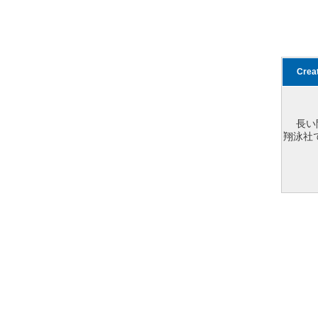
Cre
長い
翔泳社