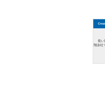
Cre
長い
翔泳社