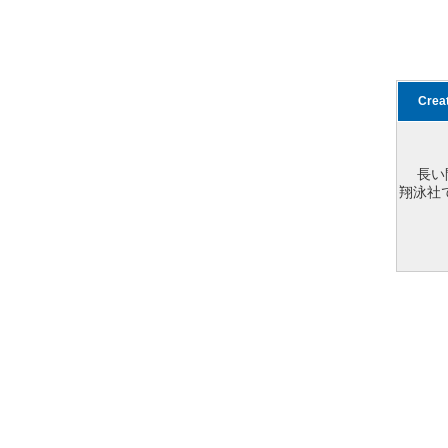
Cre
長い
翔泳社