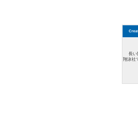
Cre
長い
翔泳社