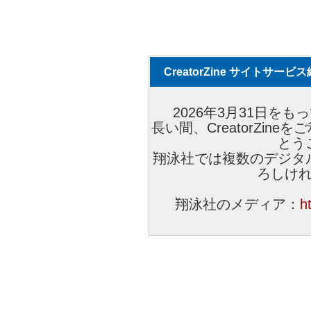
CreatorZine サイトサー
2026年3月31日をもっ
長い間、CreatorZi
とう
翔泳社では複数のデジタ
ろしけ
翔泳社のメディア：
h