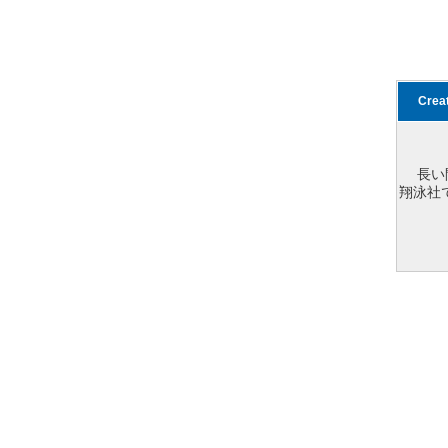
Cre
長い
翔泳社