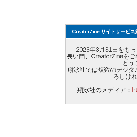
CreatorZine サイトサー
2026年3月31日をもっ
長い間、CreatorZi
とう
翔泳社では複数のデジタ
ろしけ
翔泳社のメディア：
h