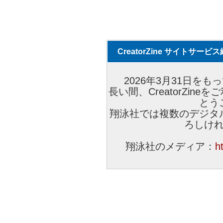
CreatorZine サイトサー
2026年3月31日をもっ
長い間、CreatorZi
とう
翔泳社では複数のデジタ
ろしけ
翔泳社のメディア：
h