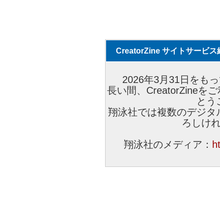
CreatorZine サイトサー
2026年3月31日をもっ
長い間、CreatorZi
とう
翔泳社では複数のデジタ
ろしけ
翔泳社のメディア：
h