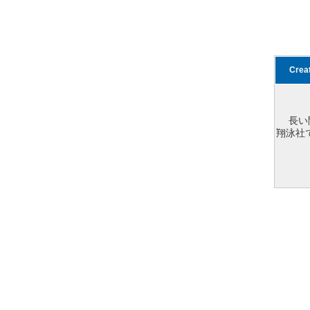
Cre
長い
翔泳社