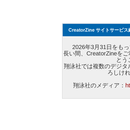
CreatorZine サイトサー
2026年3月31日をもっ
長い間、CreatorZi
とう
翔泳社では複数のデジタ
ろしけ
翔泳社のメディア：
h