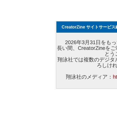
CreatorZine サイトサー
2026年3月31日をもっ
長い間、CreatorZi
とう
翔泳社では複数のデジタ
ろしけ
翔泳社のメディア：
h