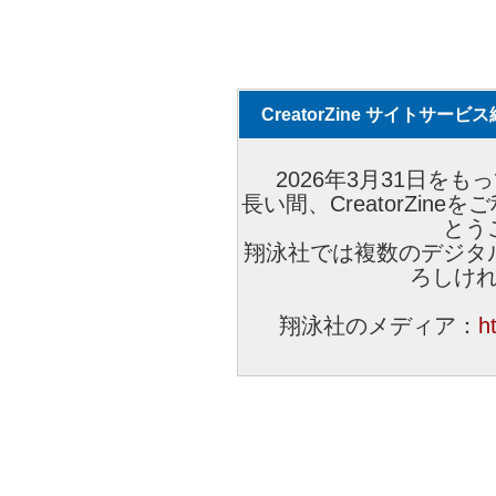
CreatorZine サイトサー
2026年3月31日をもっ
長い間、CreatorZi
とう
翔泳社では複数のデジタ
ろしけ
翔泳社のメディア：
h