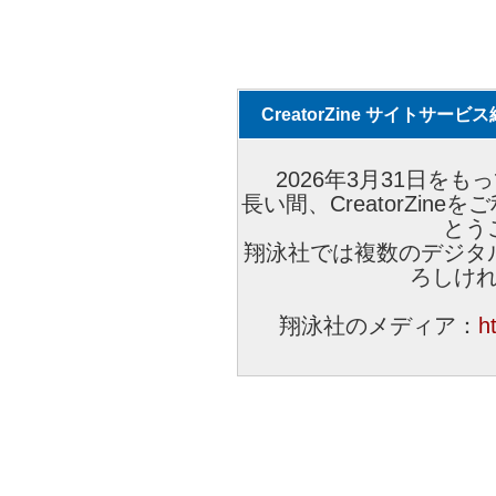
CreatorZine サイトサー
2026年3月31日をもっ
長い間、CreatorZi
とう
翔泳社では複数のデジタ
ろしけ
翔泳社のメディア：
h