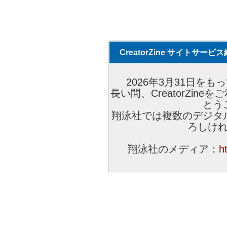
CreatorZine サイトサー
2026年3月31日をもっ
長い間、CreatorZi
とう
翔泳社では複数のデジタ
ろしけ
翔泳社のメディア：
h