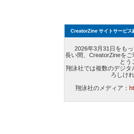
CreatorZine サイトサー
2026年3月31日をもっ
長い間、CreatorZi
とう
翔泳社では複数のデジタ
ろしけ
翔泳社のメディア：
h