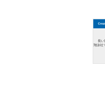
Cre
長い
翔泳社