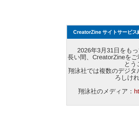
CreatorZine サイトサー
2026年3月31日をもっ
長い間、CreatorZi
とう
翔泳社では複数のデジタ
ろしけ
翔泳社のメディア：
h