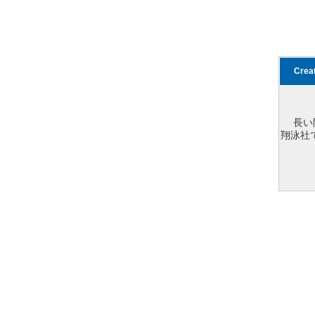
Cre
長い
翔泳社