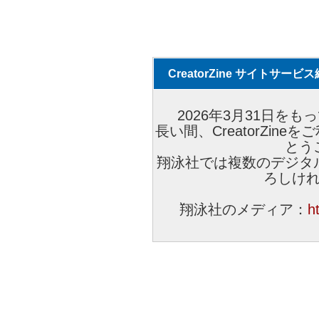
CreatorZine サイトサー
2026年3月31日をもっ
長い間、CreatorZi
とう
翔泳社では複数のデジタ
ろしけ
翔泳社のメディア：
h