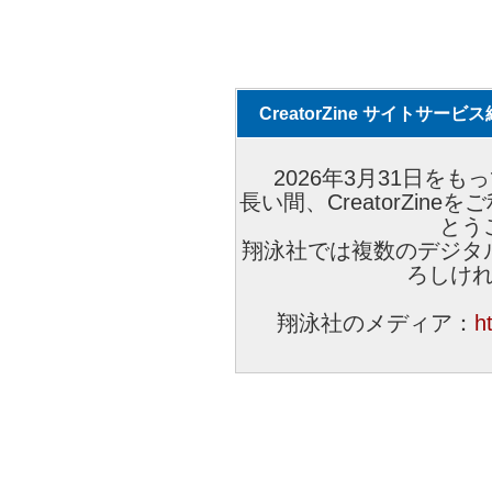
CreatorZine サイトサー
2026年3月31日をもっ
長い間、CreatorZi
とう
翔泳社では複数のデジタ
ろしけ
翔泳社のメディア：
h