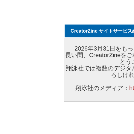
CreatorZine サイトサー
2026年3月31日をもっ
長い間、CreatorZi
とう
翔泳社では複数のデジタ
ろしけ
翔泳社のメディア：
h