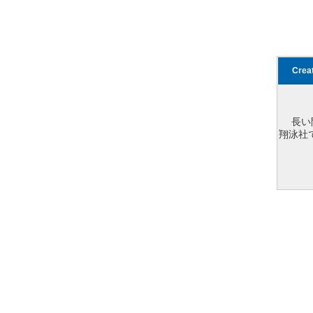
Cre
長い
翔泳社