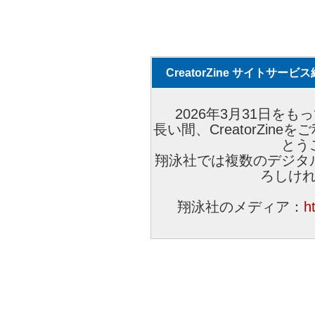
CreatorZine サイトサー
2026年3月31日をもっ
長い間、CreatorZi
とう
翔泳社では複数のデジタ
ろしけ
翔泳社のメディア：
h