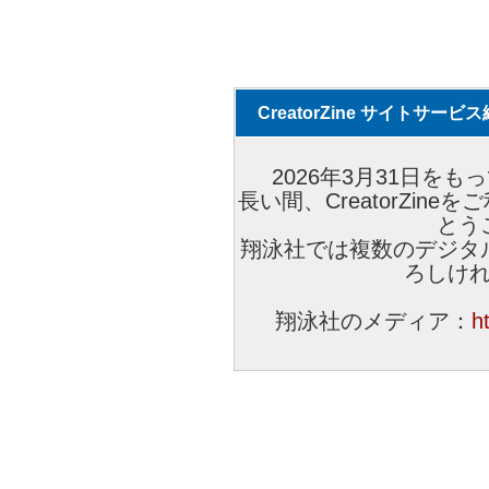
CreatorZine サイトサー
2026年3月31日をもっ
長い間、CreatorZi
とう
翔泳社では複数のデジタ
ろしけ
翔泳社のメディア：
h