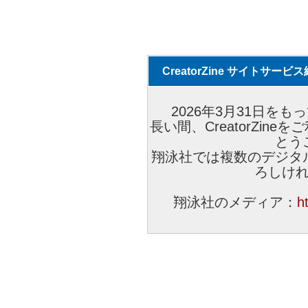
CreatorZine サイトサー
2026年3月31日をもっ
長い間、CreatorZi
とう
翔泳社では複数のデジタ
ろしけ
翔泳社のメディア：
h