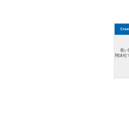
Cre
長い
翔泳社