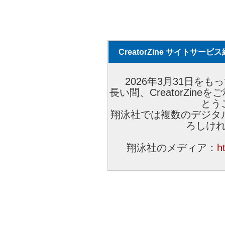
CreatorZine サイトサー
2026年3月31日をもっ
長い間、CreatorZi
とう
翔泳社では複数のデジタ
ろしけ
翔泳社のメディア：
h