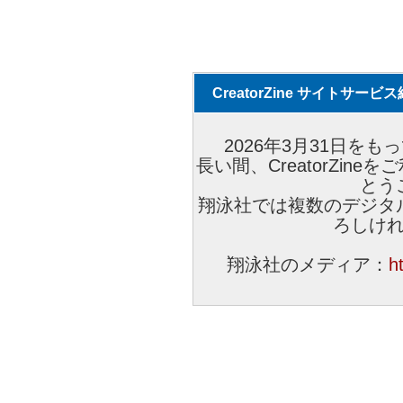
CreatorZine サイトサー
2026年3月31日をもっ
長い間、CreatorZi
とう
翔泳社では複数のデジタ
ろしけ
翔泳社のメディア：
h