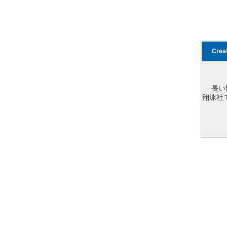
Cre
長い
翔泳社